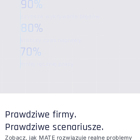
90%
szybsze wykrywanie błędów
80%
krótszy czas naprawy
70%
mniej ręcznej pracy
Prawdziwe firmy.
Prawdziwe scenariusze.
Zobacz, jak MATE rozwiązuje realne problemy 