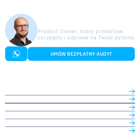
Dominik Kopaczek
Product Owner, który przedstawi 
szczegóły i odpowie na Twoje pytania. 
UMÓW BEZPŁATNY AUDYT
CZYM JEST MATE
JAK DZIAŁA MATE
O NAS
ZESPÓŁ
CASE STUDIES
KONTAKT