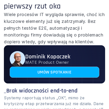
pierwszy rzut oka
Wiele procesów IT wygląda sprawnie, choć ich 
kluczowe elementy już się zatrzymały. Bez 
pełnych testów E2E, automatyzacji i 
monitoringu firmy dowiadują się o problemach 
dopiero wtedy, gdy wpływają na klientów.
Dominik Kopaczek
MATE Product Owner
UMÓW SPOTKANIE
_Brak widoczności end-to-end
Systemy raportują status „OK”, mimo że 
krytyczny etap przetwarzania już nie działa. Dane 