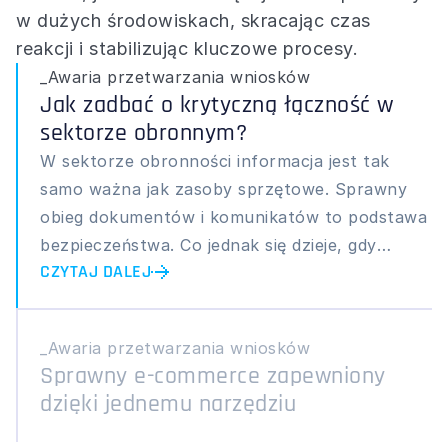
w dużych środowiskach, skracając czas 
reakcji i stabilizując kluczowe procesy.
_Awaria przetwarzania wniosków
Jak zadbać o krytyczną łączność w 
sektorze obronnym?
W sektorze obronności informacja jest tak
samo ważna jak zasoby sprzętowe. Sprawny
obieg dokumentów i komunikatów to podstawa
bezpieczeństwa. Co jednak się dzieje, gdy
CZYTAJ DALEJ
system pocztowy zaczyna zawodzić w sposób
niedostrzegalny na pierwszy rzut oka?
_Awaria przetwarzania wniosków
Sprawny e-commerce zapewniony 
dzięki jednemu narzędziu 